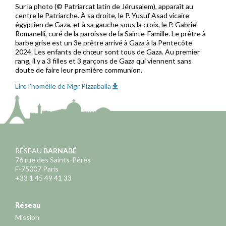
Sur la photo (© Patriarcat latin de Jérusalem), apparaît au
centre le Patriarche. À sa droite, le P. Yusuf Asad vicaire
égyptien de Gaza, et à sa gauche sous la croix, le P. Gabriel
Romanelli, curé de la paroisse de la Sainte-Famille. Le prêtre à
barbe grise est un 3e prêtre arrivé à Gaza à la Pentecôte
2024. Les enfants de chœur sont tous de Gaza. Au premier
rang, il y a 3 filles et 3 garçons de Gaza qui viennent sans
doute de faire leur première communion.
Lire l’homélie de Mgr Pizzaballa
RÉSEAU
BARNABÉ
76 rue des Saints-Pères
F-75007 Paris
+33 1 45 49 41 33
Réseau
Mission