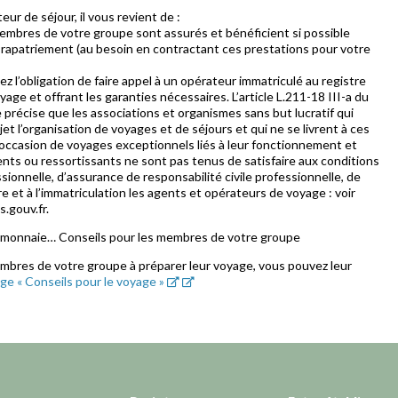
r de séjour, il vous revient de :
membres de votre groupe sont assurés et bénéficient si possible
 rapatriement (au besoin en contractant ces prestations pour votre
vez l’obligation de faire appel à un opérateur immatriculé au registre
age et offrant les garanties nécessaires. L’article L.211-18 III-a du
précise que les associations et organismes sans but lucratif qui
jet l’organisation de voyages et de séjours et qui ne se livrent à ces
l’occasion de voyages exceptionnels liés à leur fonctionnement et
ents ou ressortissants ne sont pas tenus de satisfaire aux conditions
sionnelle, d’assurance de responsabilité civile professionnelle, de
re et à l’immatriculation les agents et opérateurs de voyage : voir
.gouv.fr.
 monnaie… Conseils pour les membres de votre groupe
embres de votre groupe à préparer leur voyage, vous pouvez leur
ge « Conseils pour le voyage »