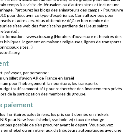
ain temps à la visite de Jérusalem ou d’autres sites et inclure une
rinage. Parcourez les blogs des animateurs des camps « Poursuivre
 2010 pour découvrir ce type d’expérience. Consultez-nous pour
conseils et adresses. Vous obtiendrez déjà un bon nombre de
ur les sites web des franciscains gardiens des Lieux saints
e Sainte) :
’information : www.cicts.org (Horaires d’ouverture et horaires des
es bibliques, logement en maisons religieuses, lignes de transports
 principaux sites…)
custodia.org
ent
t, prévoyez, par personne :
r un billet d’avion AR de France en Israël
imum pour l’hébergement, la nourriture, les transports
 budget suffisamment tôt pour rechercher des financements privés
hors de la participation des membres du groupe.
e paiement
 les Territoires palestiniens, les prix sont donnés en shekels
u NIS pour New israeli shekel, symbole ₪) : taux de change
’est pas possible de s’en procurer avant le départ. Vous pouvez
s en shekel ou en retirer aux distributeurs automatiques avec une