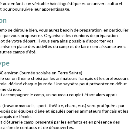
frir aux enfants un véritable bain linguistique et un univers culturel
t pour poursuivre leur apprentissage.
on
mp se déroule bien, vous aurez besoin de préparation, en particulier
tés que vous proposerez. Organisez des réunions de préparation
t de votre départ. Il vous sera ainsi possible d’apporter vos
 mise en place des activités du camp et de faire connaissance avec
’autres camps d’été.
ype
30 environ (journée scolaire en Terre Sainte)
e sur un thème choisi par les animateurs français et les professeurs
’école, décliné chaque journée. Une saynète peut présenter en début
ème du jour.
 accompagner le camp, un nouveau couplet étant alors appris
s (travaux manuels, sport, théâtre, chant, etc.) sont pratiquées par
oupés par équipes d’âge et épaulés par les animateurs français et les
ançais de l’école.
t clôturer le camp, présenté par les enfants et en présence des
’occasion de contacts et de découvertes.