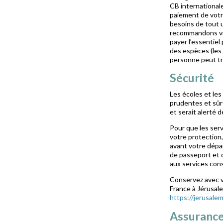
CB internationale
paiement de votr
besoins de tout 
recommandons vi
payer l’essentiel
des espèces (les
personne peut tr
Sécurité
Les écoles et le
prudentes et sûr
et serait alerté d
Pour que les ser
votre protection
avant votre dépa
de passeport et 
aux services cons
Conservez avec v
France à Jérusale
https://jerusale
Assurance