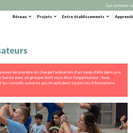
Qui sommes-n
Réseau
Projets
Entre établissements
Apprendr
sateurs
posez de prendre en charge l’animation d’un camp d’été dans une
 Sainte avec un groupe dont vous êtes l’organisateur : lisez
 les conseils suivants qui récapitulent toutes les informations