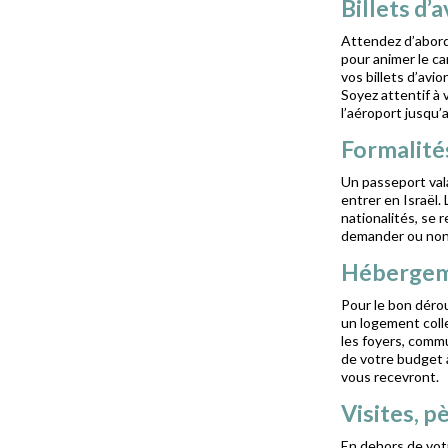
Billets d’
Attendez d’abord
pour animer le c
vos billets d’avi
Soyez attentif à 
l’aéroport jusqu
Formalité
Un passeport vala
entrer en Israël.
nationalités, se 
demander ou non
Héberge
Pour le bon déro
un logement coll
les foyers, commu
de votre budget 
vous recevront.
Visites, p
En dehors de vot