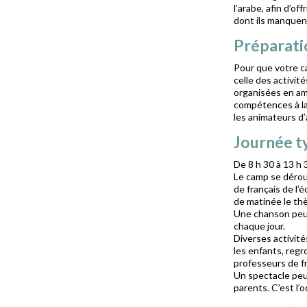
l’arabe, afin d’of
dont ils manquen
Préparati
Pour que votre ca
celle des activi
organisées en amo
compétences à la
les animateurs d
Journée t
De 8 h 30 à 13 h 
Le camp se déroul
de français de l
de matinée le th
Une chanson peut
chaque jour.
Diverses activité
les enfants, regr
professeurs de fr
Un spectacle peu
parents. C’est l