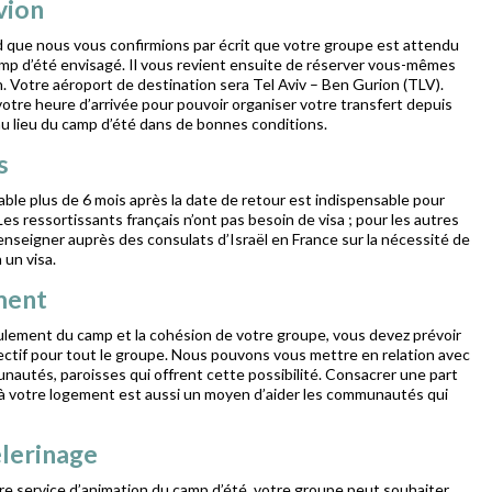
avion
 que nous vous confirmions par écrit que votre groupe est attendu
amp d’été envisagé. Il vous revient ensuite de réserver vous-mêmes
on. Votre aéroport de destination sera Tel Aviv – Ben Gurion (TLV).
votre heure d’arrivée pour pouvoir organiser votre transfert depuis
’au lieu du camp d’été dans de bonnes conditions.
s
ble plus de 6 mois après la date de retour est indispensable pour
 Les ressortissants français n’ont pas besoin de visa ; pour les autres
renseigner auprès des consulats d’Israël en France sur la nécessité de
 un visa.
ment
ulement du camp et la cohésion de votre groupe, vous devez prévoir
ectif pour tout le groupe. Nous pouvons vous mettre en relation avec
nautés, paroisses qui offrent cette possibilité. Consacrer une part
à votre logement est aussi un moyen d’aider les communautés qui
èlerinage
re service d’animation du camp d’été, votre groupe peut souhaiter