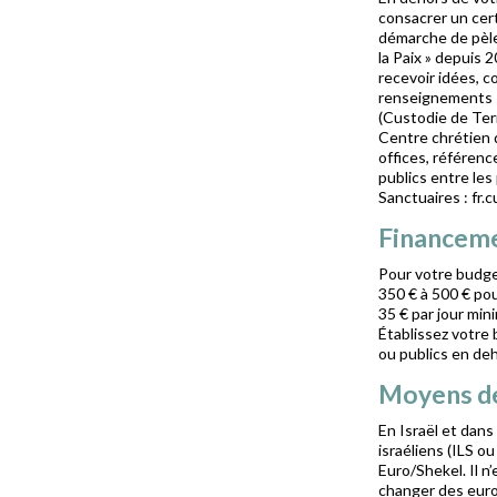
consacrer un cert
démarche de pèle
la Paix » depuis
recevoir idées, 
renseignements s
(Custodie de Terr
Centre chrétien d
offices, référenc
publics entre les
Sanctuaires : fr.
Financem
Pour votre budge
350 € à 500 € pou
35 € par jour min
Établissez votre
ou publics en de
Moyens d
En Israël et dans
israéliens (ILS o
Euro/Shekel. Il n
changer des euro