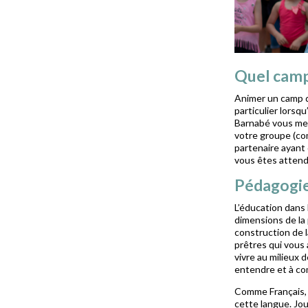
Quel camp
Animer un camp d
particulier lorsq
Barnabé vous met
votre groupe (co
partenaire ayant
vous êtes attend
Pédagogi
L’éducation dans
dimensions de la
construction de l
prêtres qui vous 
vivre au milieux 
entendre et à com
Comme Français, 
cette langue. Joue