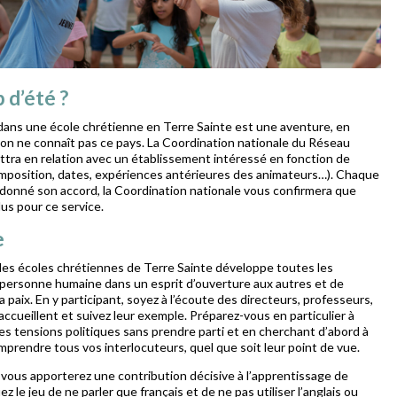
 d’été ?
ans une école chrétienne en Terre Sainte est une aventure, en
u’on ne connaît pas ce pays. La Coordination nationale du Réseau
tra en relation avec un établissement intéressé en fonction de
mposition, dates, expériences antérieures des animateurs…). Chaque
 donné son accord, la Coordination nationale vous confirmera que
us pour ce service.
e
 les écoles chrétiennes de Terre Sainte développe toutes les
 personne humaine dans un esprit d’ouverture aux autres et de
a paix. En y participant, soyez à l’écoute des directeurs, professeurs,
accueillent et suivez leur exemple. Préparez-vous en particulier à
des tensions politiques sans prendre parti et en cherchant d’abord à
prendre tous vos interlocuteurs, quel que soit leur point de vue.
vous apporterez une contribution décisive à l’apprentissage de
z le jeu de ne parler que français et de ne pas utiliser l’anglais ou