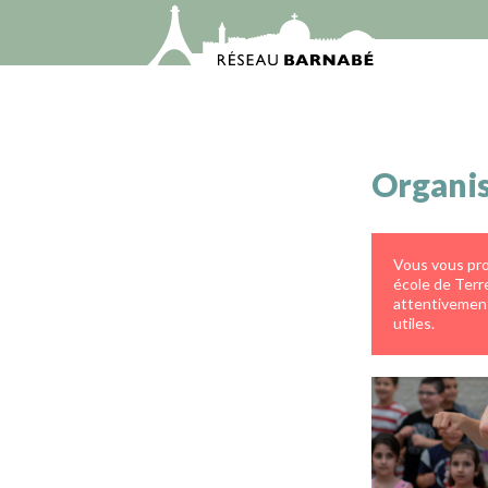
Organi
Vous vous pro
école de Terre
attentivement
utiles.