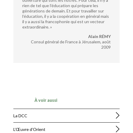
ouverture qui sont les nôtres. Pour cela, il n’y a
rien de tel que l’éducation qui prépare les
générations de demain. Et pour travailler sur
l’éducation, il y a la coopération en général mais
il y a aussi la francophonie qui est un vecteur
extraordinaire. »
Alain RÉMY
Consul général de France à Jérusalem, août
2009
À voir aussi
La DCC
L’
Œ
uvre d’Orient