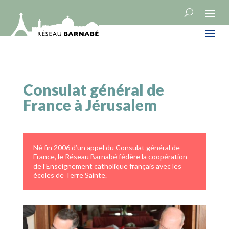
Consulat général de
France à Jérusalem
Né fin 2006
d’un appel du Consulat général de
France
, le Réseau Barnabé fédère la coopération
de l’Enseignement catholique français avec les
écoles de Terre Sainte.