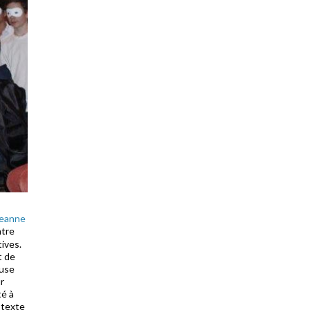
Jeanne
ntre
tives.
t de
ouse
r
té à
 texte