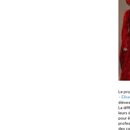
Le pro
– Élis
élèves
La dif
leurs 
pour ê
profes
des co