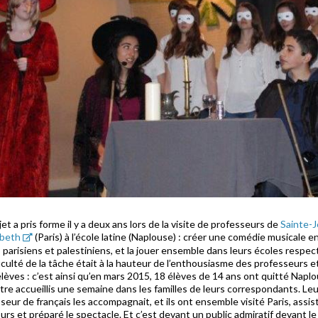
jet a pris forme il y a deux ans lors de la visite de professeurs de
Sainte-
abeth
(Paris) à l’école latine (Naplouse) : créer une comédie musicale e
 parisiens et palestiniens, et la jouer ensemble dans leurs écoles respec
ficulté de la tâche était à la hauteur de l’enthousiasme des professeurs e
élèves : c’est ainsi qu’en mars 2015, 18 élèves de 14 ans ont quitté Napl
tre accueillis une semaine dans les familles de leurs correspondants. Leu
seur de français les accompagnait, et ils ont ensemble visité Paris, assis
urs et préparé le spectacle. Et c’est devant un public admiratif devant le