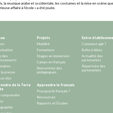
is, la musique arabe et occidentale, les costumes et la mise en scène que 
ieuse affaire à l’école » a été jouée.
eau
Projets
Entre établissem
ion
Mobilité
Comment agir ?
nisation
Formations
Boîte à idées
e des
Stages en immersion
Actualité des
lissements
partenariats
Camps en français
enaires
Répertoire des
Rencontres des
partenariats
 la presse
pédagogues
e un don
endre de la Terre
Apprendre le français
te
Pourquoi le français ?
 comprendre
Ressources
os
Rapports et Études
ographie