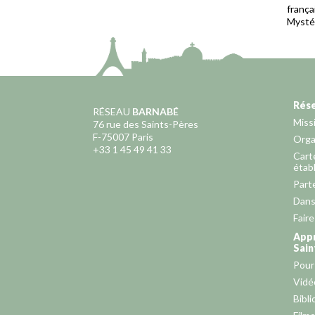
frança
Mystér
Rés
RÉSEAU
BARNABÉ
Miss
76 rue des Saints-Pères
F-75007 Paris
Orga
+33 1 45 49 41 33
Cart
étab
Part
Dans
Fair
Appr
Sain
Pour
Vidé
Bibli