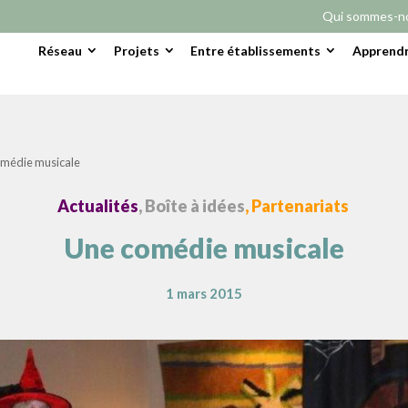
Qui sommes-n
Réseau
Projets
Entre établissements
Apprendr
médie musicale
Actualités
, Boîte à idées
, Partenariats
Une comédie musicale
1 mars 2015