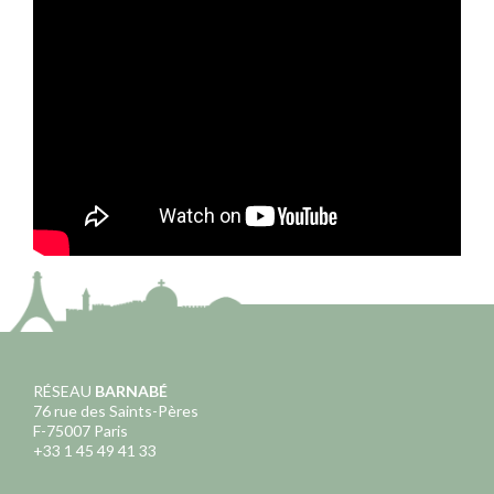
RÉSEAU
BARNABÉ
76 rue des Saints-Pères
F-75007 Paris
+33 1 45 49 41 33