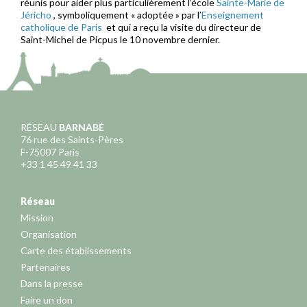
réunis pour aider plus particulièrement l’école
Sainte-Marie de
Jéricho
, symboliquement « adoptée » par l’
Enseignement
catholique de Paris
et qui a reçu la visite du directeur de
Saint-Michel de Picpus le 10 novembre dernier.
RÉSEAU
BARNABÉ
76 rue des Saints-Pères
F-75007 Paris
+33 1 45 49 41 33
Réseau
Mission
Organisation
Carte des établissements
Partenaires
Dans la presse
Faire un don