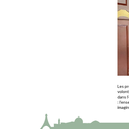
Les pr
volont
dans l
: l’en
imagin