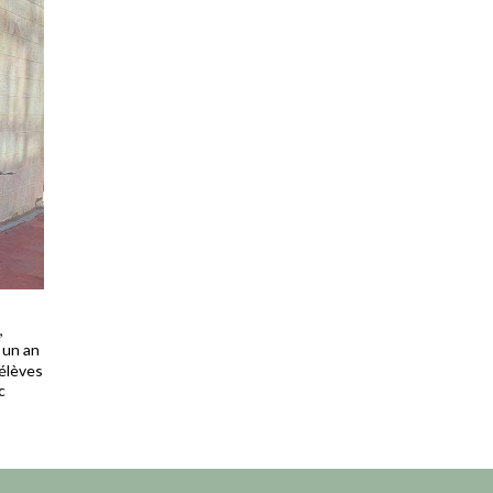
,
 un an
 élèves
c